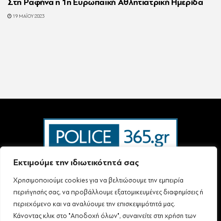
Στη Ραφήνα η 1η Ευρωπαϊκή Αθλητιατρική Ημερίδα
19 ΜΑΪ́ΟΥ 2023
Εκτιμούμε την ιδιωτικότητά σας
Χρησιμοποιούμε cookies για να βελτιώσουμε την εμπειρία
Ταυτότητα – Επικοινωνία
Όροι Χρήσης
Πολιτική Απορρήτου & Προστασίας Προσωπικών Δεδομένων
περιήγησής σας, να προβάλλουμε εξατομικευμένες διαφημίσεις ή
Δήλωση συμμόρφωσης με τη σύσταση (ΕΕ) 2018/334 L63
περιεχόμενο και να αναλύουμε την επισκεψιμότητά μας.
Κάνοντας κλικ στο "Αποδοχή όλων", συναινείτε στη χρήση των